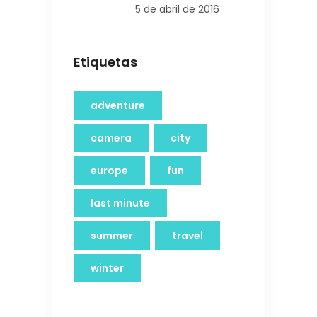
5 de abril de 2016
Etiquetas
adventure
camera
city
europe
fun
last minute
summer
travel
winter