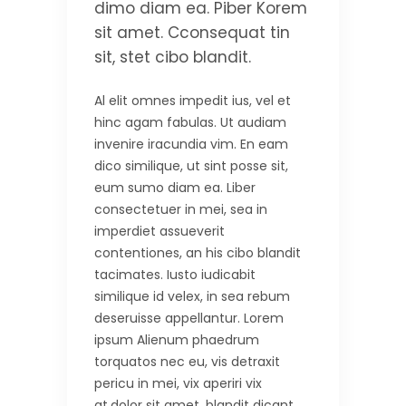
dimo diam ea. Piber Korem
sit amet. Cconsequat tin
sit, stet cibo blandit.
Al elit omnes impedit ius, vel et
hinc agam fabulas. Ut audiam
invenire iracundia vim. En eam
dico similique, ut sint posse sit,
eum sumo diam ea. Liber
consectetuer in mei, sea in
imperdiet assueverit
contentiones, an his cibo blandit
tacimates. Iusto iudicabit
similique id velex, in sea rebum
deseruisse appellantur. Lorem
ipsum Alienum phaedrum
torquatos nec eu, vis detraxit
pericu in mei, vix aperiri vix
at,dolor sit amet. blandit dicant