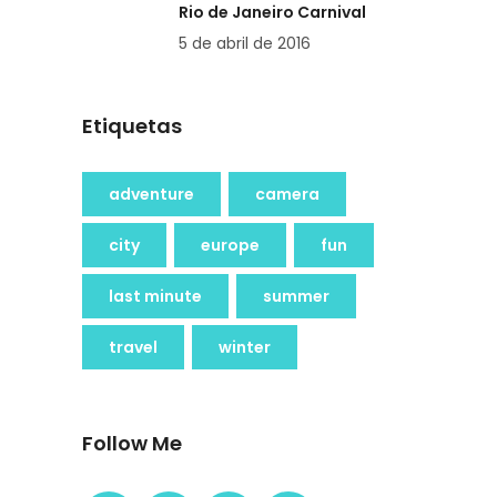
Rio de Janeiro Carnival
5 de abril de 2016
Etiquetas
adventure
camera
city
europe
fun
last minute
summer
travel
winter
Follow Me