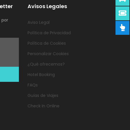
etter
Avisos Legales
 por
Aviso Legal
Política de Privacidad
Política de Cookies
Personalizar Cookies
¿Qué ofrecemos?
Hotel Booking
FAQs
Guías de Viajes
Check In Online