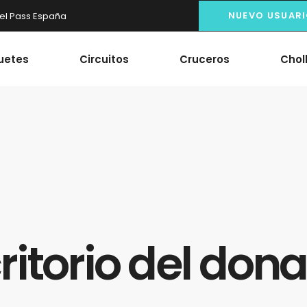
NUEVO USUAR
el Pass España
uetes
Circuitos
Cruceros
Chol
ritorio del don