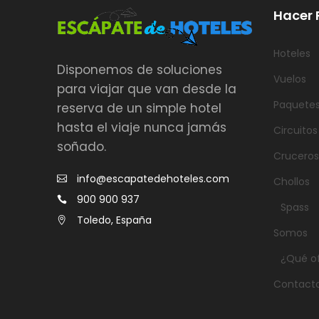
Hacer 
Hoteles
Disponemos de soluciones
Vuelos
para viajar que van desde la
Paquete
reserva de un simple hotel
hasta el viaje nunca jamás
Circuitos
soñado.
Cruceros
info@escapatedehoteles.com
Chollos
900 900 937
Spass
Toledo, España
Somos
¿Qué o
Contact