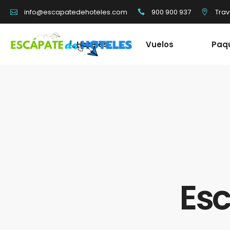
900 900 937
Trav
info@escapatedehoteles.com
Hoteles
Vuelos
Paq
Esc