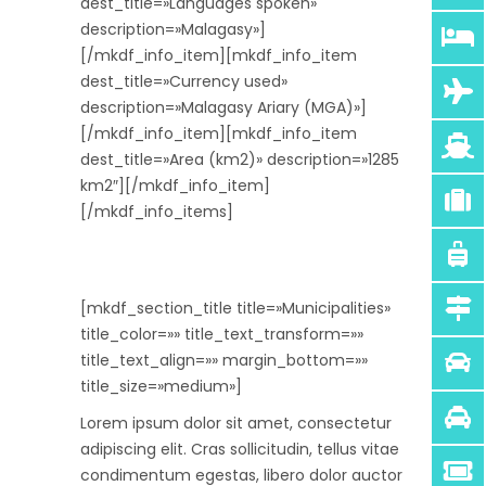
dest_title=»Languages spoken»
description=»Malagasy»]
[/mkdf_info_item][mkdf_info_item
dest_title=»Currency used»
description=»Malagasy Ariary (MGA)»]
[/mkdf_info_item][mkdf_info_item
dest_title=»Area (km2)» description=»1285
km2″][/mkdf_info_item]
[/mkdf_info_items]
[mkdf_section_title title=»Municipalities»
title_color=»» title_text_transform=»»
title_text_align=»» margin_bottom=»»
title_size=»medium»]
Lorem ipsum dolor sit amet, consectetur
adipiscing elit. Cras sollicitudin, tellus vitae
condimentum egestas, libero dolor auctor