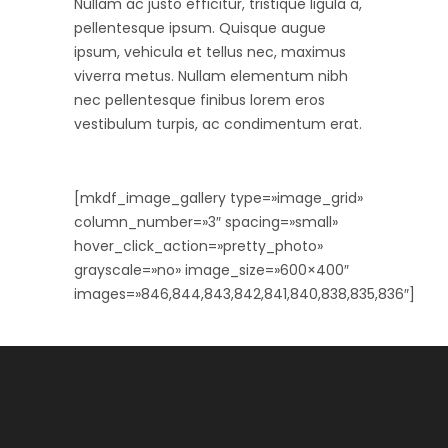
Nullam ac justo efficitur, tristique ligula a,
pellentesque ipsum. Quisque augue
ipsum, vehicula et tellus nec, maximus
viverra metus. Nullam elementum nibh
nec pellentesque finibus lorem eros
vestibulum turpis, ac condimentum erat.
[mkdf_image_gallery type=»image_grid»
column_number=»3″ spacing=»small»
hover_click_action=»pretty_photo»
grayscale=»no» image_size=»600×400″
images=»846,844,843,842,841,840,838,835,836″]