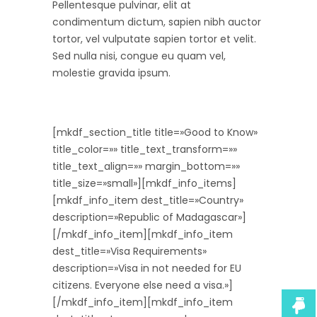
Pellentesque pulvinar, elit at
condimentum dictum, sapien nibh auctor
tortor, vel vulputate sapien tortor et velit.
Sed nulla nisi, congue eu quam vel,
molestie gravida ipsum.
[mkdf_section_title title=»Good to Know»
title_color=»» title_text_transform=»»
title_text_align=»» margin_bottom=»»
title_size=»small»][mkdf_info_items]
[mkdf_info_item dest_title=»Country»
description=»Republic of Madagascar»]
[/mkdf_info_item][mkdf_info_item
dest_title=»Visa Requirements»
description=»Visa in not needed for EU
citizens. Everyone else need a visa.»]
[/mkdf_info_item][mkdf_info_item