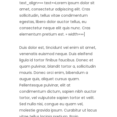
text_align=»» text=»Lorem ipsum dolor sit
amet, consectetur adipiscing elit. Cras
sollicitudin, tellus vitae condimentum
egestas, libero dolor auctor tellus, eu
consectetur neque elit quis nunc. Cras
elementum pretium est. » width=»»]
Duis dolor est, tincidunt vel enim sit amet,
venenatis euismod neque. Duis eleifend
ligula id tortor finibus faucibus. Donec et
quam pulvinar, blandit tortor a, sollicitudin
mauris. Donec orci enim, bibendum a
augue quis, aliquet cursus quam.
Pellentesque pulvinar, elit at
condimentum dictum, sapien nibh auctor
tortor, vel vulputate sapien tortor et velit.
Sed nulla nisi, congue eu quam vel,
molestie gravida ipsum. Curabitur ut lacus
vitae tellus lacinia pretium. Proin