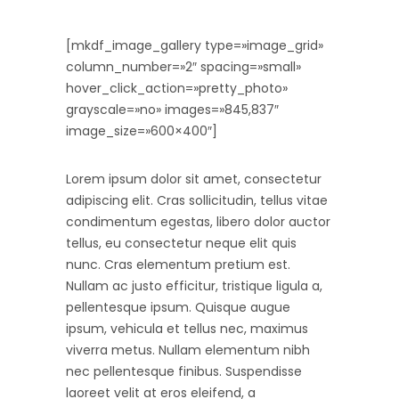
[mkdf_image_gallery type=»image_grid»
column_number=»2″ spacing=»small»
hover_click_action=»pretty_photo»
grayscale=»no» images=»845,837″
image_size=»600×400″]
Lorem ipsum dolor sit amet, consectetur
adipiscing elit. Cras sollicitudin, tellus vitae
condimentum egestas, libero dolor auctor
tellus, eu consectetur neque elit quis
nunc. Cras elementum pretium est.
Nullam ac justo efficitur, tristique ligula a,
pellentesque ipsum. Quisque augue
ipsum, vehicula et tellus nec, maximus
viverra metus. Nullam elementum nibh
nec pellentesque finibus. Suspendisse
laoreet velit at eros eleifend, a