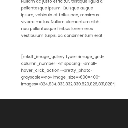
Nullam ac justo efficitur, tristique ligula a,
pellentesque ipsum. Quisque augue
ipsum, vehicula et tellus nec, maximus
viverra metus. Nullam elementum nibh
nec pellentesque finibus lorem eros
vestibulum turpis, ac condimentum erat.
[mkdf_image_gallery type=»image_grid»
column_number=»3″ spacing=»small»
hover_click_action=»pretty_photo»
grayscale=»no» image_size=»600×400″
images=»824,834,833,832,830,829,826,831,828″]