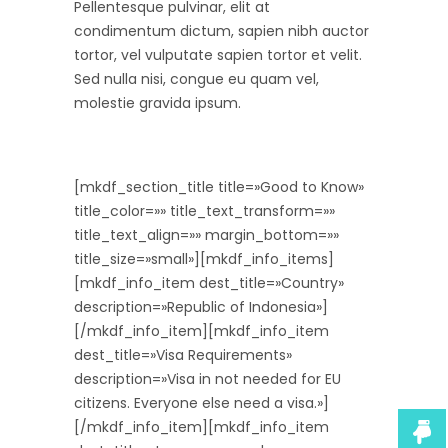
Pellentesque pulvinar, elit at
condimentum dictum, sapien nibh auctor
tortor, vel vulputate sapien tortor et velit.
Sed nulla nisi, congue eu quam vel,
molestie gravida ipsum.
[mkdf_section_title title=»Good to Know»
title_color=»» title_text_transform=»»
title_text_align=»» margin_bottom=»»
title_size=»small»][mkdf_info_items]
[mkdf_info_item dest_title=»Country»
description=»Republic of Indonesia»]
[/mkdf_info_item][mkdf_info_item
dest_title=»Visa Requirements»
description=»Visa in not needed for EU
citizens. Everyone else need a visa.»]
[/mkdf_info_item][mkdf_info_item