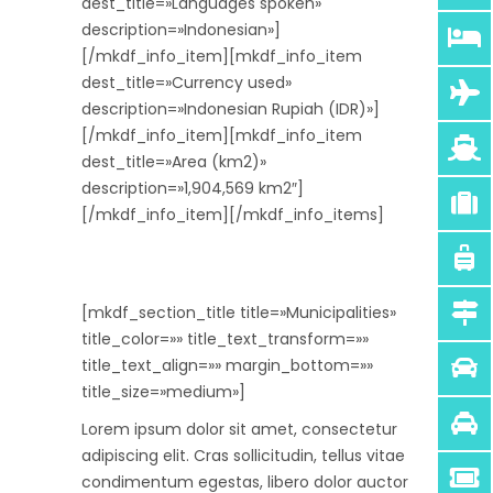
dest_title=»Languages spoken»
description=»Indonesian»]
[/mkdf_info_item][mkdf_info_item
dest_title=»Currency used»
description=»Indonesian Rupiah (IDR)»]
[/mkdf_info_item][mkdf_info_item
dest_title=»Area (km2)»
description=»1,904,569 km2″]
[/mkdf_info_item][/mkdf_info_items]
[mkdf_section_title title=»Municipalities»
title_color=»» title_text_transform=»»
title_text_align=»» margin_bottom=»»
title_size=»medium»]
Lorem ipsum dolor sit amet, consectetur
adipiscing elit. Cras sollicitudin, tellus vitae
condimentum egestas, libero dolor auctor