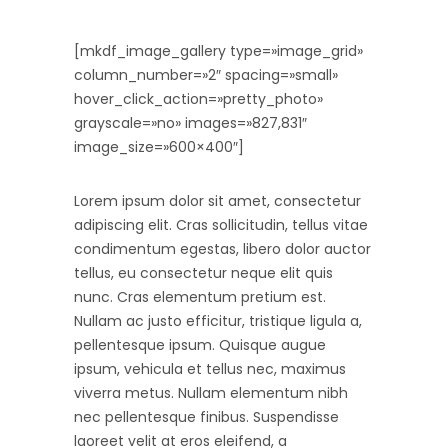
[mkdf_image_gallery type=»image_grid»
column_number=»2″ spacing=»small»
hover_click_action=»pretty_photo»
grayscale=»no» images=»827,831″
image_size=»600×400″]
Lorem ipsum dolor sit amet, consectetur
adipiscing elit. Cras sollicitudin, tellus vitae
condimentum egestas, libero dolor auctor
tellus, eu consectetur neque elit quis
nunc. Cras elementum pretium est.
Nullam ac justo efficitur, tristique ligula a,
pellentesque ipsum. Quisque augue
ipsum, vehicula et tellus nec, maximus
viverra metus. Nullam elementum nibh
nec pellentesque finibus. Suspendisse
laoreet velit at eros eleifend, a