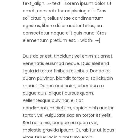
text_align=»» text=»Lorem ipsum dolor sit
amet, consectetur adipiscing elit. Cras
sollicitudin, tellus vitae condimentum
egestas, libero dolor auctor tellus, eu
consectetur neque elit quis nunc. Cras
elementum pretium est. » width=»»]
Duis dolor est, tincidunt vel enim sit amet,
venenatis euismod neque. Duis eleifend
ligula id tortor finibus faucibus. Donec et
quam pulvinar, blandit tortor a, sollicitudin
mauris. Donec orci enim, bibendum a
augue quis, aliquet cursus quam.
Pellentesque pulvinar, elit at
condimentum dictum, sapien nibh auctor
tortor, vel vulputate sapien tortor et velit.
Sed nulla nisi, congue eu quam vel,
molestie gravida ipsum. Curabitur ut lacus
vitae tellus lacinia pretium. Proin