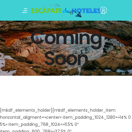
Coming
Soon
[mkdf_elements_holder][mkdf_elements_holder_item
horizontal_aligment=»center» item_padding_1024_1280=»14% 0
5%» item_padding_768_1024=»11.5% 0″
item_padding_600_768=»37.5% 0″