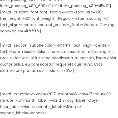
item_padding_480_600=»11% 0″ item_padding_480=»11% 0″]
[mkdf_custom_font font_family=»Lato» font_size=»50″
line_height=»60″ font_weight=»Regular» letter_spacing=»0″
text_align=»center» content_custom_font=»Website Coming
Soon» color=»#ffffff»]
[mkdf_section_subtitle color=»#ffffff» text_align=»center»
text=»Lorem ipsum dolor sit amet, consectetur adipiscing elit.
Cras sollicitudin, tellus vitae condimentum egestas, libero dolor
auctor tellus, eu consectetur neque elit quis nunc. Cras
elementum pretium est. » width=»76%»]
[mkdf_countdown year=»2017″ month=»5″ day=»7″ hour=»13″
minute=»12″ month_label=»Months» day_label=»Days»
hour_label=»Hours» minute_label=»Minutes»
second_label=»Seconds»]